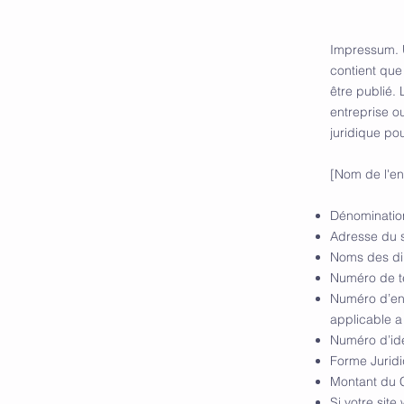
Impressum. 
contient que
être publié.
entreprise 
juridique po
[Nom de l'en
Dénomination
Adresse du s
Noms des dir
Numéro de té
Numéro d’enr
applicable a 
Numéro d’iden
Forme Juridi
Montant du C
Si votre sit