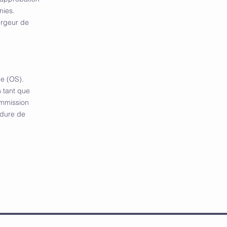
s. ​​​
ergeur de
ne (OS).
n tant que
Commission
édure de