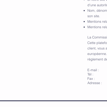
d'une autorit
Nom, dénomin
son site.
Mentions rela
Mentions rela
La Commissio
Cette platef
client, vous 
européenne. 
règlement de
E-mail :
Tél :
Fax :
Adresse :