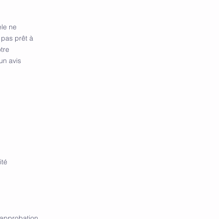
le ne
 pas prêt à
tre
un avis
ité
l'approbation