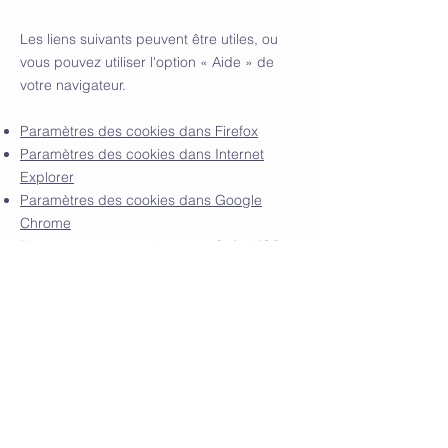
Les liens suivants peuvent être utiles, ou
vous pouvez utiliser l'option
«
Aide
»
de
votre navigateur.
Paramètres des cookies dans Firefox
Paramètres des cookies dans Internet
Explorer
Paramètres des cookies dans Google
Chrome
Paramètres des cookies dans Safari (OS
X)
Paramètres des cookies dans Safari (iOS)
Paramètres des cookies dans Android
Pour refuser et empêcher que vos
données soient utilisées par Google
Analytics sur tous les sites web, consultez
les instructions suivantes